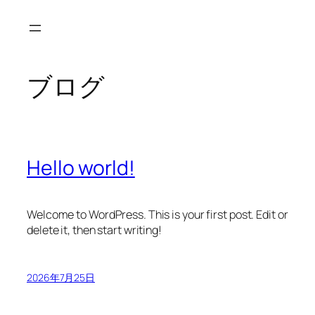
内
容
を
ス
ブログ
キ
ッ
プ
Hello world!
Welcome to WordPress. This is your first post. Edit or
delete it, then start writing!
2026年7月25日