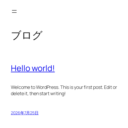
内
容
を
ス
ブログ
キ
ッ
プ
Hello world!
Welcome to WordPress. This is your first post. Edit or
delete it, then start writing!
2026年7月25日